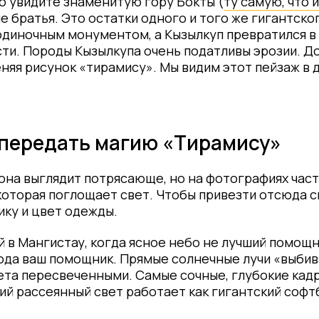
то увидите знаменитую гору Бокты (
ту самую, что 
е братья. Это остатки одного и того же гигантско
одиночным монументом, а Кызылкуп превратился в
ости. Породы Кызылкупа очень податливы эрозии. 
яя рисунок «тирамису». Мы видим этот пейзаж в 
 передать магию «Тирамису»
 она выглядит потрясающе, но на фотографиях част
которая поглощает свет. Чтобы привезти отсюда сн
ику и цвет одежды.
й в Мангистау, когда ясное небо не лучший помощн
ода ваш помощник. Прямые солнечные лучи «выби
та пересвеченными. Самые сочные, глубокие кадр
ий рассеянный свет работает как гигантский софт