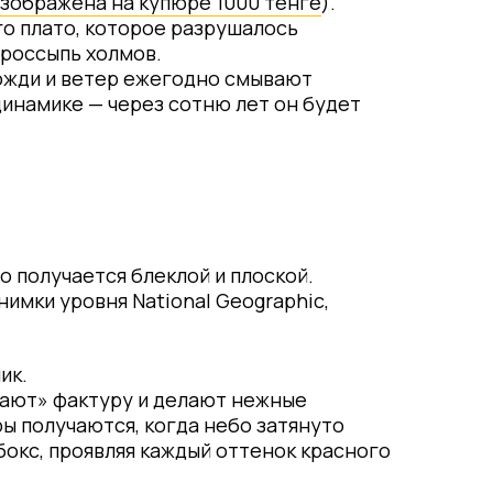
изображена на купюре 1000 тенге
).
го плато, которое разрушалось
 россыпь холмов.
Дожди и ветер ежегодно смывают
динамике — через сотню лет он будет
о получается блеклой и плоской.
имки уровня National Geographic,
ик.
вают» фактуру и делают нежные
ы получаются, когда небо затянуто
бокс, проявляя каждый оттенок красного