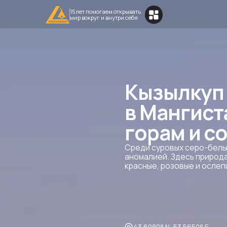
15 лет помогаем открывать
мир вокруг и внутри себя
Кызылкуп (Т
в Мангистау:
горам и сов
Среди суровых серо-белых пейз
аномалией. Здесь природа раскр
красные, розовые и ослепительн
43.6080° N, 53.5650° E
Во
Урочище Кызылкуп, трасса
Ме
Актау — Жанаозен — Бекет-
фо
Ата
на