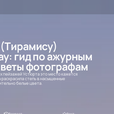
ирамису)
 гид по ажурным
еты фотографам
ажей Устюрта это место кажется
асила степь в насыщенные
о белые цвета.
зраст:
Факт:
зозойская эра. Слои
Красный цвет породе придает окись
рмировались миллионы лет
железа, а белые прослойки — это
 дне древнего океана Тетис.
чистый мел.