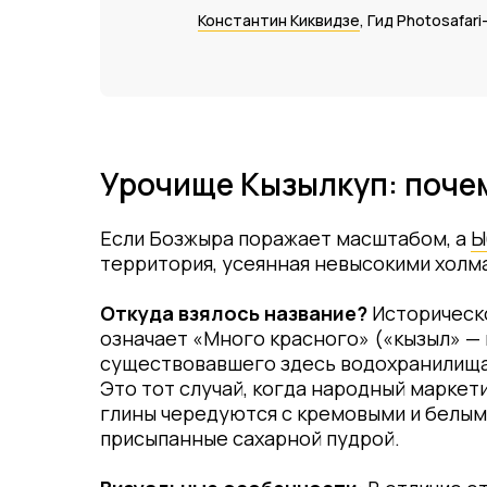
Константин Киквидзе
, Гид Photosafari-
Урочище Кызылкуп: поче
Если Бозжыра поражает масштабом, а
Ы
территория, усеянная невысокими холм
Откуда взялось название?
Историческо
означает «Много красного» («кызыл» — к
существовавшего здесь водохранилища.
Это тот случай, когда народный марке
глины чередуются с кремовыми и белым
присыпанные сахарной пудрой.