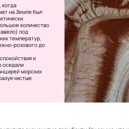
, когда
мат на Земле был
актически
большое количество
жавело) под
ких температур,
нежно-розового до
 спокойствия и
о оседали
анцирей морских
разуя чистые