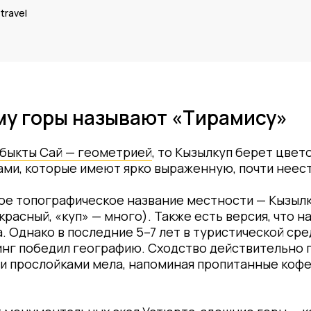
travel
му горы называют «Тирамису»
быкты Сай — геометрией
, то Кызылкуп берет цвет
ами, которые имеют ярко выраженную, почти неес
е топографическое название местности — Кызылку
расный, «куп» — много). Также есть версия, что 
 Однако в последние 5–7 лет в туристической сре
тинг победил географию. Сходство действительно
и прослойками мела, напоминая пропитанные кофе