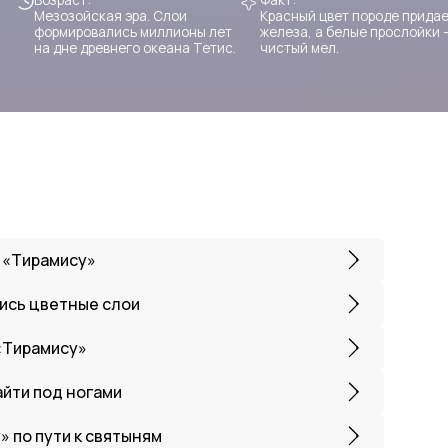
 «Тирамису»
лись цветные слои
 «Тирамису»
айти под ногами
» по пути к святыням