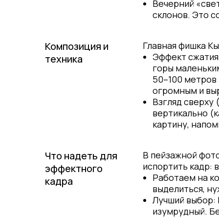
Вечерний «свет
склонов. Это с
Композиция и
Главная фишка Кы
Эффект сжатия 
техника
горы маленьким
50–100 метров 
огромным и выр
Взгляд сверху 
вертикально (к
картину, напом
Что надеть для
В пейзажной фот
испортить кадр: 
эффектного
Работаем на ко
кадра
выделиться, н
Лучший выбор: 
изумрудный. Бе