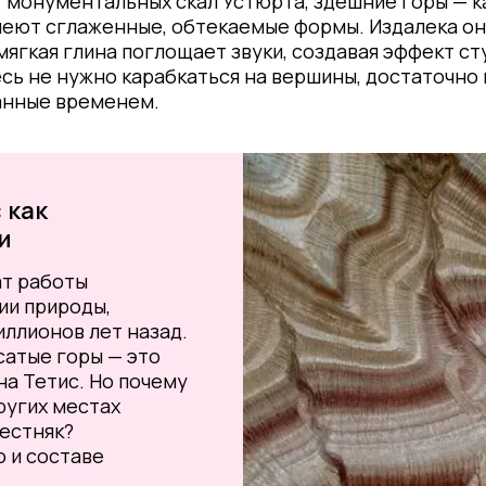
от монументальных скал Устюрта, здешние горы — 
 имеют сглаженные, обтекаемые формы. Издалека 
 мягкая глина поглощает звуки, создавая эффект с
сь не нужно карабкаться на вершины, достаточно 
анные временем.
 как
и
ат работы
ии природы,
иллионов лет назад.
сатые горы — это
а Тетис. Но почему
ругих местах
естняк?
о и составе