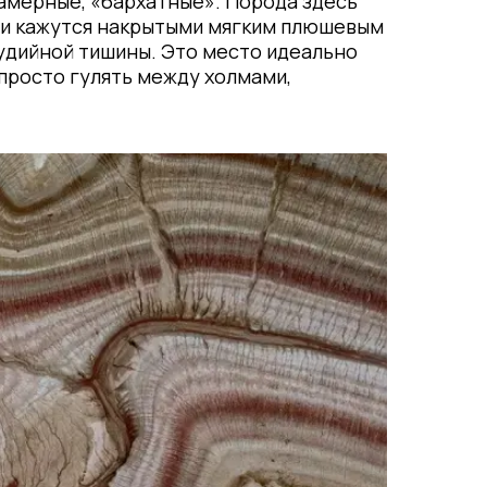
камерные, «бархатные». Порода здесь
они кажутся накрытыми мягким плюшевым
тудийной тишины. Это место идеально
просто гулять между холмами,