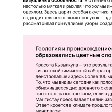
Визуальные особенности
: В отличие 
настолько мягкая и рыхлая, что холмы
одеялом. Здесь царит особая акустика:
подходит для неспешных прогулок — зде
рассматривая причудливые узоры, созд
Геология и происхождение:
образовались цветные сло
Красота Кызылкупа — это результ
гигантской химической лаборатор
действовавшей здесь более 100 м
То, что мы видим сегодня как поло
обнажившееся дно древнего океан
оно стало разноцветным, если в д
Мангистау преобладает белый изв
Ответ кроется в климате прошлог
минералов: