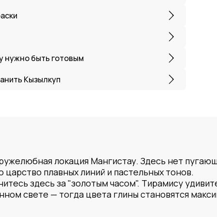
раски
му нужно быть готовым
ранить Кызылкуп
 дружелюбная локация Мангистау. Здесь нет пугаю
о царство плавных линий и пастельных тонов.
нитесь здесь за "золотым часом". Тирамису удиви
янном свете — тогда цвета глины становятся макс