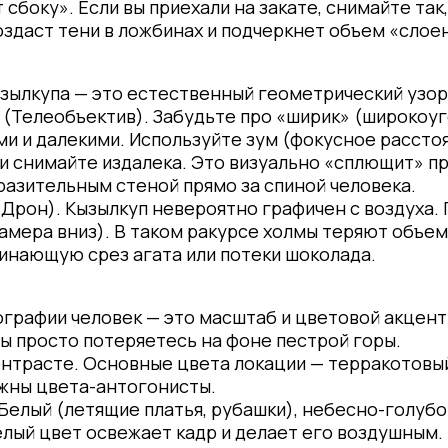
 сбоку». Если вы приехали на закате, снимайте так
оздаст тени в ложбинах и подчеркнет объем «слое
зылкупа — это естественный геометрический узор
(Телеобъектив). Забудьте про «ширик» (широкоуг
и и далекими. Используйте зум (фокусное рассто
и снимайте издалека. Это визуально «сплющит» п
азительным стеной прямо за спиной человека.
(Дрон). Кызылкуп невероятно графичен с воздуха.
амера вниз). В таком ракурсе холмы теряют объе
инающую срез агата или потеки шоколада.
ографии человек — это масштаб и цветовой акцен
вы просто потеряетесь на фоне пестрой горы.
нтрасте. Основные цвета локации — терракотовый,
ужны цвета-антогонисты.
Белый (летящие платья, рубашки), небесно-голубой
лый цвет освежает кадр и делает его воздушным.