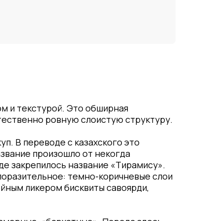
ом и текстурой. Это обширная
тественно ровную слоистую структуру.
п. В переводе с казахского это
название произошло от некогда
де закрепилось название «Тирамису».
 поразительное: темно-коричневые слои
йным ликером бисквиты савоярди,