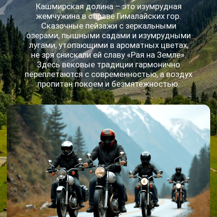
достопримечательностей: величественного
Красного Форта, умиротворяющих Садов
Лоди, прекрасного Мавзолея Хумаюна или
окунуться в атмосферу рынка специй.
Вечером нас ждет ночной автобус, который
унесет нас к подножию Гималаев, в городок
Манали.
День 2:
Долина Кулу на байках
По прибытии в Манали, мы заберем
арендованные мотоциклы и отправимся
исследовать долину Кулу. Здесь мы
насладимся природой и привыкнем к
управлению байками. Наш маршрут пройдет
через поместье Рерихов в Нагаре,
термальные источники в Вашиште, а
желающие смогут совершить двухчасовой
трек к водопаду.
День 3:
Манали - Джиспа
Начинаем мотопутешествие! Выезжаем на
трассу Манали-Лех и, минуя 9-километровый
тоннель под перевалом Рохтанг, попадаем из
долины Кулу в сказочный Лахаул. Нас ждет
80 км пути, великолепные виды и
акклиматизационная остановка в Джиспе
(3200 м), где мы проведем ночь, готовясь к
завтрашнему дню.
День 4:
Сквозь
Трансгималаи в Лех
Нас ждет 350 километров по гималайским
дорогам сквозь затерянный мир Ладакха!