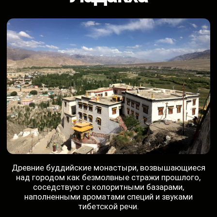
Дворец Шей и
буддийские храмы
На холме Шей, что в 15 километрах к югу от Леха,
высится величественный дворец, некогда
служивший летней резиденцией ладакхских
правителей. Его построил в 1655 году царь
Делдан Намгьял (Лхачен Палгьйгон) в память о
своем отце, Сэнге Намгьяле. Рядом с дворцом
находится монастырь, освященный в честь того
же правителя, – место тишины и умиротворения.