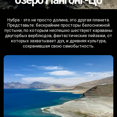
Кашмирская долина – это изумрудная
жемчужина в оправе Гималайских гор.
Сказочные пейзажи с зеркальными
озерами, пышными садами и изумрудными
лугами, утопающими в ароматных цветах,
не зря снискали ей славу «Рая на Земле».
Здесь вековые традиции гармонично
переплетаются с современностью, а воздух
пропитан покоем и безмятежностью.
Вдыхая чистый горный воздух Кашмирской
долины, невольно замедляешь шаг, поддаваясь
магии этого места. Здесь, среди цветущих долин,
спрятых в объятиях могучих гор, время словно
течет медленнее. Шумные водопады срываются