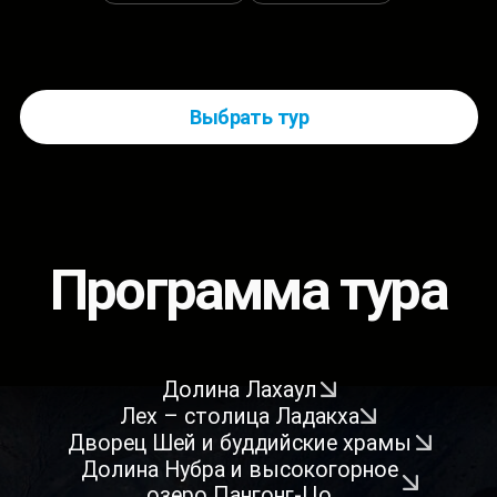
Высокогорный Лахаул в Химачал Прадеш - край
потрясающих пейзажей, древних буддийских
монастырей и гостеприимных жителей,
занимающихся сельским хозяйством и бережно
хранящих свои традиции. Неслучайно название
"Лахаул" переводят с тибетского как "Страна Богов".
Долину питают реки Чандра и Бхага, берущие начало
у перевала Баралач-Ла - ворот на пути в тибетское
высокогорье. Через Лахаул проходит стратегически
важная дорога Манали-Лех, соединяющая долину
Куллу с Ладакхом.