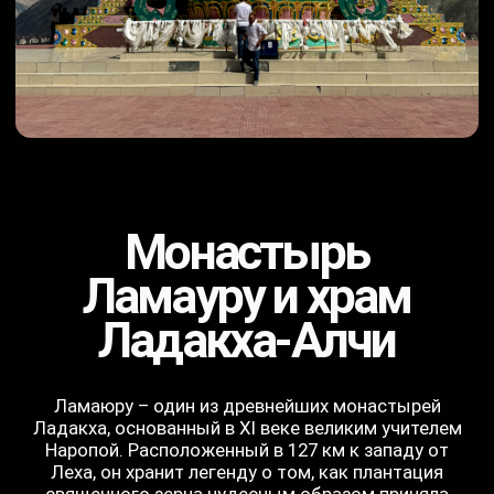
Шринагара –
Венеция Востока