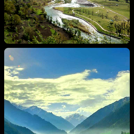
бывшую резиденцию королей Ладакха,
откуда открывается захватывающий вид на
окрестности.
День 7-10:
Из Леха к озеру
Пангонг-Цо и обратно
Отправимся в долину Нубра, где когда-то
проходил Великий Шелковый Путь. Эта
живописная долина поражает контрастами:
зеленые оазисы деревень сменяются
бескрайними просторами песчаных дюн, а
заснеженные вершины Каракорумского
хребта словно парят на фоне лазурного неба.
Первый день
будет посвящен дороге до
долины и акклиматизации в Хундере.
Второй день
проведем исследуя
колоритные деревушки и поднимемся к
монастырю Дискит.
Третий день
будет посвящен дороге к озеру
Пангонг-Цо. Мы проедем вдоль реки Шиок и
окажемся на берегу озера, на границе Тибета
и Ладакха. Вечер проведем в глэмпинге на
берегу озера, любуясь закатом и чистейшим
звездным небом.
Четвертый день
посвятим возвращению в
Лех через самый высокий перевал нашего
путешествия – Чанг Ла (5391 м).
День 11:
Прогулка по Леху
День отдыха и неспешных прогулок по Леху.
Можно посвятить его шопингу, поиску
аутентичных сувениров или просто