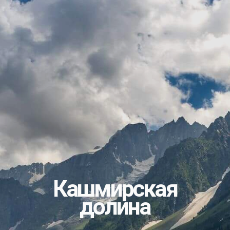
мотоциклы
входит в цену
проживание
зарядка
входит в цену
гаджетов
День 1:
Знакомство с Дели
Прибытие в Дели! По желанию, можно
посвятить день осмотру