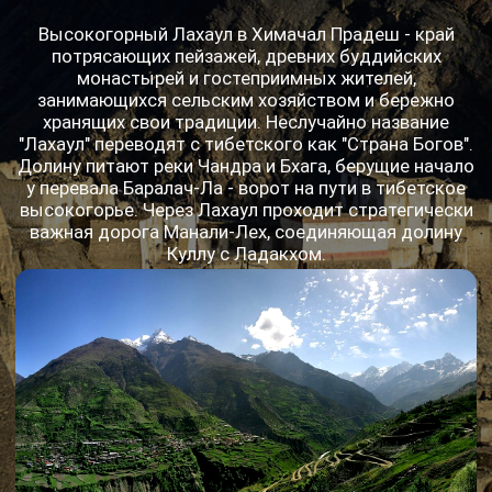
Лех – столица
Ладакха
Древние буддийские монастыри, возвышающиеся
над городом как безмолвные стражи прошлого,
соседствуют с колоритными базарами,
наполненными ароматами специй и звуками
тибетской речи.
Прогуляемся по узким улочкам старого города,
заглянем в лавки ремесленников, торгующих
изделиями из шерсти яка и серебра. Обязательно
поднимемся к Лехскому дворцу, напоминающему