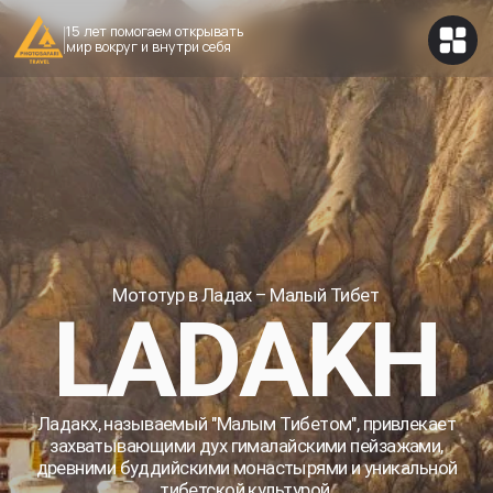
15 лет помогаем открывать
мир вокруг и внутри себя
Мототур в Ладах – Малый Тибет
LADAKH
Ладакх, называемый "Малым Тибетом", привлекает
захватывающими дух гималайскими пейзажами,
древними буддийскими монастырями и уникальной
тибетской культурой.
Продолжительность
14 дней
Мототур в Ладакх: 14
дней по Малому Тибету