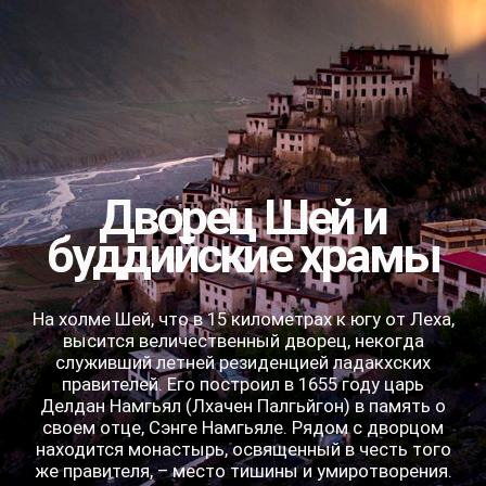
Долина Нубра
и высокогорное
озеро Пангонг-Цо
Нубра - это не просто долина, это другая планета.
Представьте: бескрайние просторы белоснежной
пустыни, по которым неспешно шествуют караваны
двугорбых верблюдов, фантастические пейзажи, от
которых захватывает дух, и древняя культура,
сохранившая свою самобытность.