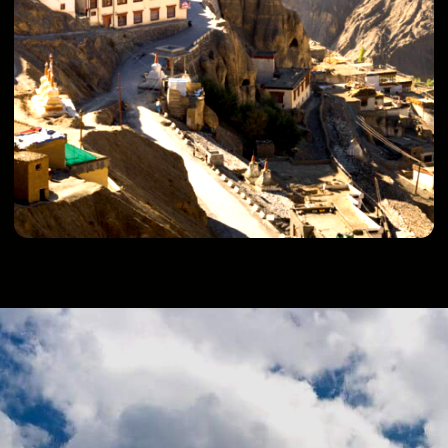
Мототур в Ладакх c
photosafari-travel
От контрастов долины Нубра до
умиротворения озера Пангонг-Цо, от
медитации в древних монастырях до прогулок
по "Венеции Востока" – это путешествие
оставит след в твоем сердце навсегда. Не
просто путешествуй – исследуй!
Организация тура
14
13
от 18 до
средний уровень
дней
ночей
64 лет
сложности тура
трансфер с г.
группа до 8
официальный
Дели
человек
тур-оператор
Комфорт туристов
новые
топливо