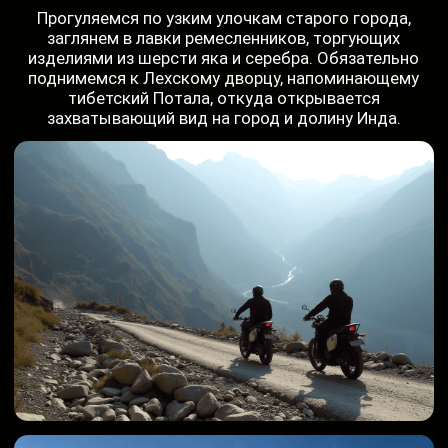
Внутри дворца находится позолоченная статуя
Будды, сохранились старые фрески,
изображающие сцены из жизни Будды и
ладакхских правителей, а с крыши открывается
захватывающий вид на Лех и долину Инда. Хотя
дворец уже не является резиденцией правителей,
он не утратил своего величия.