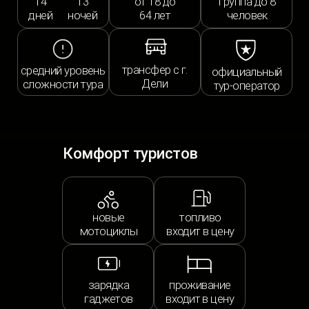
Долина Лахаул
Лех – столица Ладакха
Дворец Шей и буддийские храмы
Долина Нубра и высокогорное
озеро Пангонг-Цо
Монастырь Ламауру
и храм Ладакха-Алчи
Кашмирская долина
Шринагара – Венеция Востока
Долина Лахаул