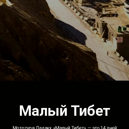
Малый Тибет
Мототур в Ладакх, «Малый Тибет», — это 14 дней
и 1650 км пути по маршруту Дели — Манали — Джиспа —
Лех — долин Нубра — Пангонг Цо — Лех — Каргил —
Шринагар — Дели, наполненных захватывающими дух
видами Гималаев и знакомством с древней тибетской
культурой. Вы покорите перевалы Баралача-ла (4850 м),
Наки-ла (4739 м), Лачулунг-ла (5065 м), Тангланг-ла (5328
м), Кхардунг-ла (5360 м), Чанг-ла (5399 м), Зоджи-ла (3528
м), увидите озеро Пангонг Цо и посетите древние
монастыри.
Этот мототур — для настоящих искателей приключений,
готовых к испытаниям и новым открытиям. Вас ждет
не просто путешествие, а настоящее погружение
в атмосферу свободы, красоты и гармонии, царящей
в Ладакхе.
Организация тура
14
13
от 18 до
группа до 8
дней
ночей
64 лет
человек