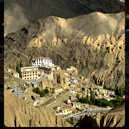
Ламаюру – один из древнейших монастырей
Ладакха, основанный в XI веке великим учителем
Наропой. Расположенный в 127 км к западу от
Леха, он хранит легенду о том, как плантация
священного зерна чудесным образом приняла
форму свастики, дав имя этому святому месту.