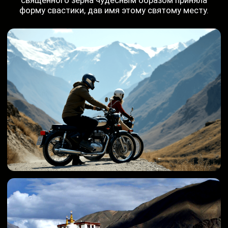
Шринагар, раскинувшийся на берегах озера Дал,
по праву называют «Венецией Востока». Его
извилистые каналы, по которым грациозно
скользят шикары – традиционные лодки с
навесами, – дарят городу неповторимое
очарование.