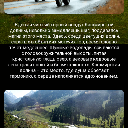
Выезжаем на рассвете, чтобы пересечь
четыре величественных перевала высотой
4740, 4850, 5060 и 5330 метров над уровнем
моря. Зелень Гималаев постепенно сменится
суровыми, но невероятно красивыми
пейзажами высокогорных пустынь
Трансгималаев. К вечеру, преодолев этот
путь, мы прибудем в Лех - столицу Ладакха.
День 5:
Погружение
в культуру Леха
Лех, расположенный на высоте 3520 метров у
берегов реки Инд, окутан атмосферой
древности и мистики. Ладакх называют
"Малым Тибетом": здесь процветает
буддизм, а архитектура, язык и образ жизни
местных жителей тесно связаны с
тибетскими традициями. Сегодня мы
посетим дворец королей Ладакха, окунемся в
атмосферу колоритных улочек, а также
заглянем в несколько музеев, чтобы глубже
познакомиться с историей и культурой этого
удивительного места.
День 6:
Буддийские
святыни окресностей Леха
День мы посвятим исследованию
окрестностей Леха на байках. Нас ждет
путешествие к древним буддийским храмам:
Хемис, Тикси, Спитук и Мато. Каждый из них
хранит свою уникальную историю и
атмосферу. Также мы посетим дворец Шей -