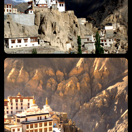
Программа по дням
14 дней, которые перевернут представление
о мире! Отправляйся в мототур по Ладакху
и Кашмиру — местам, где заснеженные пики
Гималаев встречаются с бирюзовыми озерами,
а древние монастыри хранят покой среди
суровых высокогорных пустынь. Ты проедешь
по дорогам, где когда-то проходил Великий
Шелковый Путь, увидишь ледники,
отражающиеся в зеркальной глади озер,
познакомишься с культурой буддизма
и ощутишь гостеприимство местных жителей.