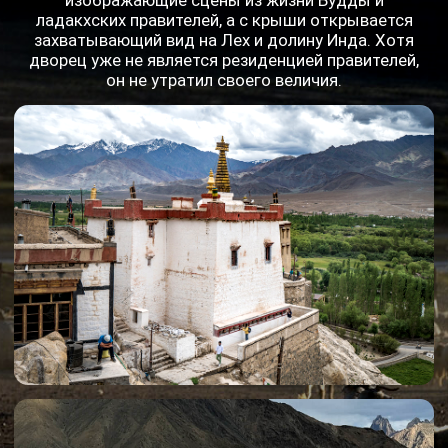
Монастырь
Ламауру и храм
Ладакха-Алчи