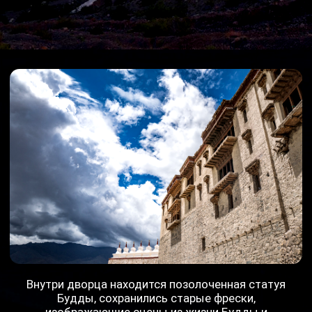
Озеро Пангонг (Пангонг-Цо) – это высокогорное
озеро на границе Индии и Тибета, протянувшееся
среди Каракорумского хребта. Его название с
тибетского переводится как "длинный океан
божественной области", что подчеркивает его
значимость и красоту. Озеро окружено горами,
которые меняют свой цвет в зависимости от
освещения.