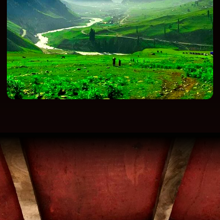
насладиться атмосферой этого
удивительного города, бродя по его уютным,
витиеватым улочкам.
День 12:
Монастыри
и дорога в Каргил
Мы начинаем путь обратно, двигаясь по
трассе Лех-Шринагар. Сегодня нас ждет
знакомство с двумя жемчужинами Ладакха:
монастырем Ламаюру, окруженным
"лунными" пейзажами, и одним из древнейших
буддистских храмов – Алчи. Ближе к вечеру,
приближаясь к границе с Пакистаном, мы
прибудем в Каргил – второй по величине
город Ладакха, расположенный в долине
реки Суру на высоте 2676 метров. Здесь мы
проведем ночь.
День 13:
Из гор в
долину Кашмира
Сегодня мы пересечем последний горный
перевал нашего мотопутешествия – Зоджи
Ла (3528 м) – и окажемся в цветущей
Кашмирской долине. Ее краски и красота
природы, особенно после суровых
ландшафтов Ладакха, поразят ваше
воображение. Днем мы прибудем в Шринагар
– столицу Кашмира, город с богатой
историей, уходящей корнями в III век до
нашей эры. Шринагар известен своими
плавучими домами – "Венецией Востока" – в
одном из которых мы и остановимся на ночь.