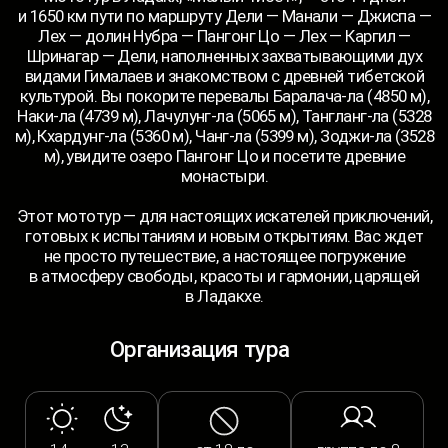
трансфер с г.
средний уровень
официальный
Дели
сложности тура
тур-оператор
Комфорт туристов
новые
топливо
мотоциклы
входит в цену
зарядка
проживание
гаджетов
входит в цену
Выбрать тур
Программа тура