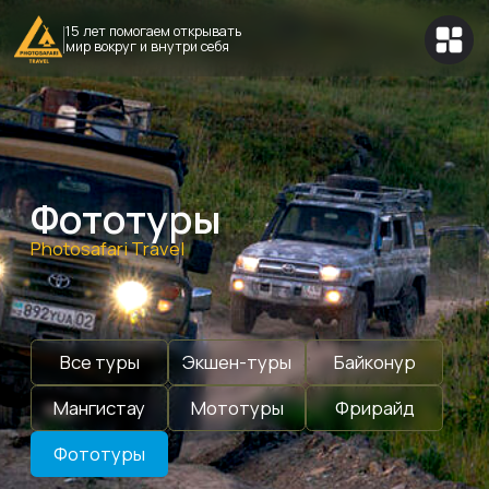
15 лет помогаем открывать
мир вокруг и внутри себя
Фототуры
Photosafari Travel
Все туры
Экшен-туры
Байконур
Мангистау
Мототуры
Фрирайд
Фототуры