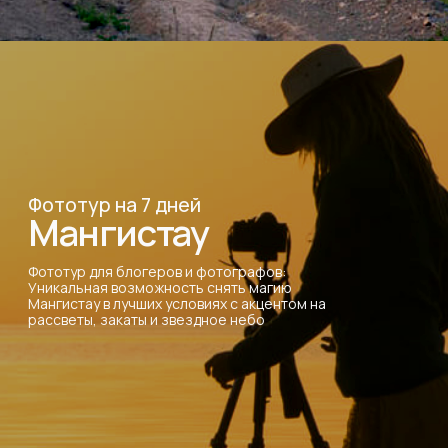
Фототур на 7 дней
Мангистау
Фототур для блогеров и фотографов:
Уникальная возможность снять магию
Мангистау в лучших условиях с акцентом на
рассветы, закаты и звездное небо
+7 777 640 0440
+7 701 720 0440
Туры
Клиентам
Все туры
Контакты
Тур в Байконур на старт
Команда Photosafari