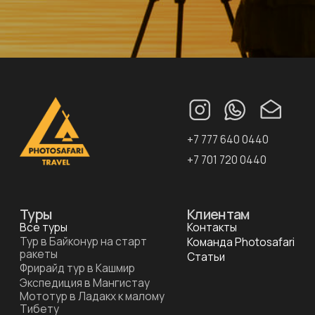
ракеты
Статьи
Фрирайд тур в Кашмир
Экспедиция в Мангистау
Мототур в Ладакх к малому
Тибету
Конный тур на Алтай к
Белухе
© 2014—
2025
ИП «Photosafari-travel»
Лицензия
туроператора
Копирование материалов сайта разрешено только с
активной ссылкой на photosafari-travel.kz
Используя сайт, вы соглашаетесь с
Пользовательским
соглашением
и использованием cookie.
Разработка сайта